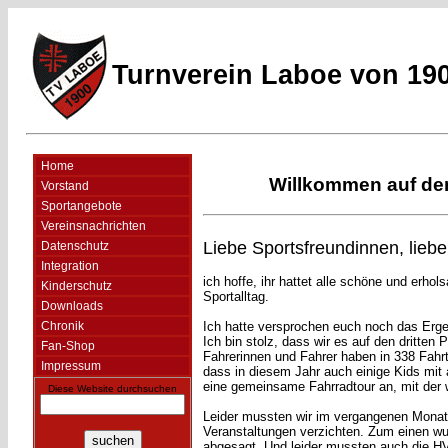
Turnverein Laboe von 190
Home
Willkommen auf den
Vorstand
Sportangebote
Vereinsnachrichten
Liebe Sportsfreundinnen, liebe
Datenschutz
Integration
ich hoffe, ihr hattet alle schöne und erhol
Kinderschutz
Sportalltag.
Downloads
Ich hatte versprochen euch noch das Er
Chronik
Ich bin stolz, dass wir es auf den dritten
Fan-Shop
Fahrerinnen und Fahrer haben in 338 Fahrt
Impressum
dass in diesem Jahr auch einige Kids mi
eine gemeinsame Fahrradtour an, mit der 
Diese Website durchsuchen
Leider mussten wir im vergangenen Monat a
Veranstaltungen verzichten. Zum einen w
abgesagt. Und leider mussten auch die H