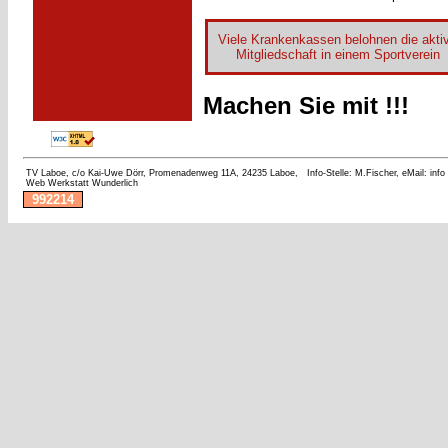
Viele Krankenkassen belohnen die akti
Mitgliedschaft in einem Sportverein
Machen Sie mit !!!
TV Laboe, c/o Kai-Uwe Dörr, Promenadenweg 11A, 24235 Laboe,
Info-Stelle: M.Fischer, eMail: inf
Web Werkstatt Wunderlich
992214