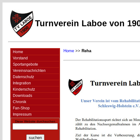
Turnverein Laboe von 190
Home
>>
Reha
Home
Vorstand
Sportangebote
Vereinsnachrichten
Datenschutz
Integration
Kinderschutz
Downloads
Chronik
Fan-Shop
Impressum
Diese Website durchsuchen