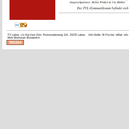
TV Laboe, c/o Kai-Uwe Dörr, Promenadenweg 11A, 24235 Laboe,
Info-Stelle: M.Fischer, eMail: inf
Web Werkstatt Wunderlich
992264